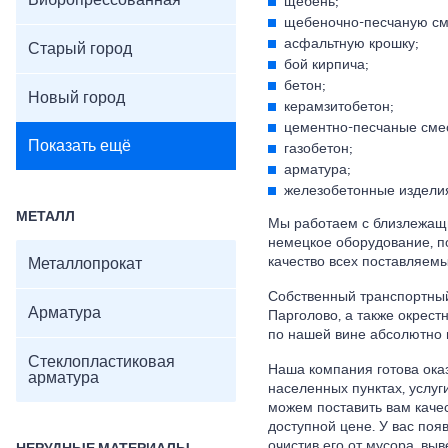
Вибропрессованная
щебень;
щебеночно-песчаную см
асфальтную крошку;
Старый город
бой кирпича;
бетон;
Новый город
керамзитобетон;
цементно-песчаные сме
Показать ещё
газобетон;
арматура;
железобетонные изделия 
МЕТАЛЛ
Мы работаем с близлежащи
немецкое оборудование, п
качество всех поставляем
Металлопрокат
Собственный транспортный
Арматура
Парголово, а также окрест
по нашей вине абсолютно 
Стеклопластиковая
Наша компания готова оказ
арматура
населенных пунктах, услуги
можем поставить вам каче
доступной цене. У вас поя
очистив его от мусора, вы