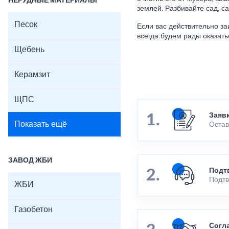
НЕРУДНЫЕ МАТЕРИАЛЫ
землей. Разбивайте сад, с
Песок
Если вас действительно з
всегда будем рады оказат
Щебень
Керамзит
ЩПС
Заяв
Показать ещё
Остав
ЗАВОД ЖБИ
Подт
Подтв
ЖБИ
Газобетон
Согл