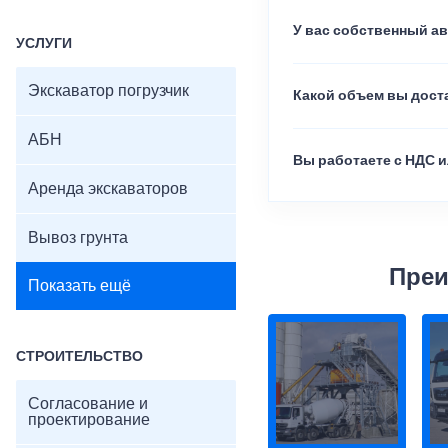
У вас собственный а
УСЛУГИ
Экскаватор погрузчик
Какой объем вы доста
АБН
Вы работаете с НДС и
Аренда экскаваторов
Вывоз грунта
Преи
Показать ещё
СТРОИТЕЛЬСТВО
Согласование и
проектирование