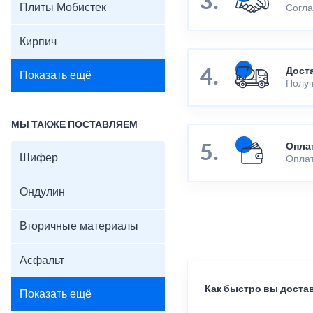
Плиты Мобистек
Согла
Кирпич
Дост
Показать ещё
Получ
МЫ ТАКЖЕ ПОСТАВЛЯЕМ
Опла
Шифер
Оплат
Ондулин
Вторичные материалы
Асфальт
Как быстро вы достав
Показать ещё