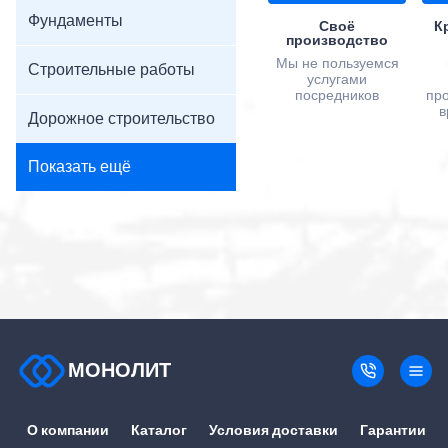
Фундаменты
Своё
К
производство
Мы не пользуемся
Строительные работы
услугами
посредников
пр
в
Дорожное строительство
Показать ещё
МОНОЛИТ
О компании
Каталог
Условия доставки
Гарантии