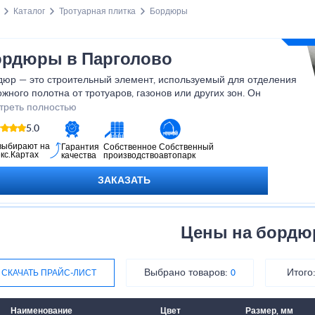
Каталог
Тротуарная плитка
Бордюры
рдюры в Парголово
дюр — это строительный элемент, используемый для отделения
жного полотна от тротуаров, газонов или других зон. Он
олняет не только декоративную, но и важную функциональную
треть полностью
: удерживает края покрытия, предотвращает сползание грунта и
5.0
спечивает аккуратный внешний вид территории. Благодаря
дюрам пространство становится более структурированным и
выбирают на
Гарантия
Собственное
Собственный
кс.Картах
качества
производство
автопарк
опасным.
ЗАКАЗАТЬ
Цены на борд
Выбрано товаров:
Итого
СКАЧАТЬ ПРАЙС-ЛИСТ
0
Наименование
Цвет
Размер, мм