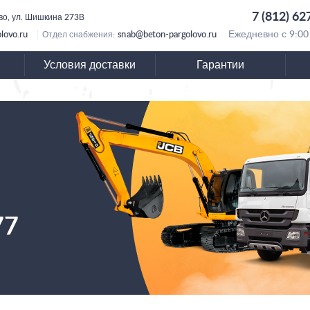
7 (812) 62
во, ул. Шишкина 273В
lovo.ru
snab@beton-pargolovo.ru
Ежедневно с 9:00
Отдел снабжения:
Условия доставки
Гарантии
77