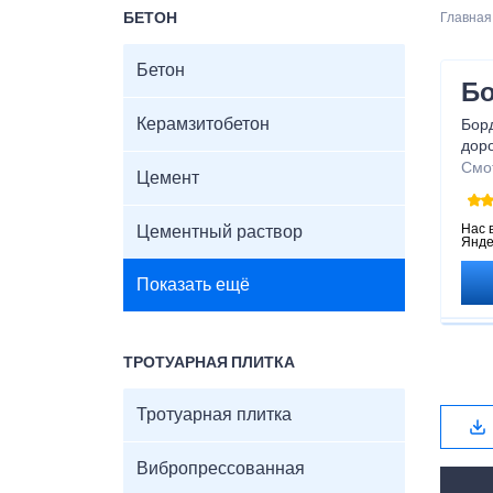
БЕТОН
Главная
Бетон
Бо
Керамзитобетон
Бор
доро
вып
Смо
Цемент
роль
обе
бор
Нас 
Цементный раствор
Янде
без
Показать ещё
ТРОТУАРНАЯ ПЛИТКА
Тротуарная плитка
Вибропрессованная