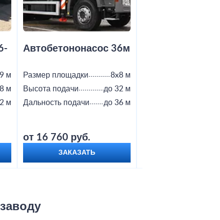
6-
Автобетононасос 36м
Автобетононас
9 м
Размер площадки
8x8 м
Размер площадки
8 м
Высота подачи
до 32 м
Высота подачи
2 м
Дальность подачи
до 36 м
Дальность подачи
от 16 760 руб.
от 18 800 руб.
ЗАКАЗАТЬ
ЗАКАЗАТЬ
 заводу