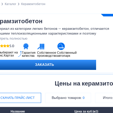
Каталог
Керамзитобетон
рамзитобетон
риал из категории легких бетонов — керамзитобетон, отличается
ошими теплоизоляционными характеристиками и поэтому
яется лучшим из категории высокопрочных материалов для
треть полностью
лоизоляционных работ. Мы предлагаем Вам купить
5.0
мзитобетон по цене за куб в нашей компании.
выбирают на
Гарантия
Собственное
Собственный
кс.Картах
качества
производство
автопарк
ЗАКАЗАТЬ
Цены на керамзит
Выбрано товаров:
Итого
СКАЧАТЬ ПРАЙС-ЛИСТ
0
Название
Цена за куб (м3)