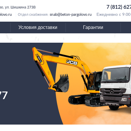
7 (812) 62
во, ул. Шишкина 273В
lovo.ru
snab@beton-pargolovo.ru
Ежедневно с 9:00
Отдел снабжения:
Условия доставки
Гарантии
77