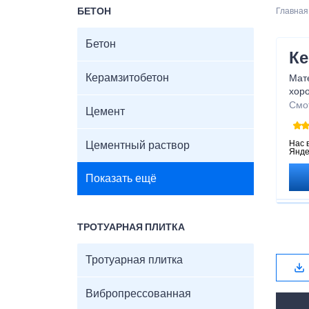
БЕТОН
Главная
Бетон
Ке
Керамзитобетон
Мате
хор
явл
Смо
Цемент
теп
кера
Нас 
Цементный раствор
Янде
Показать ещё
ТРОТУАРНАЯ ПЛИТКА
Тротуарная плитка
Вибропрессованная