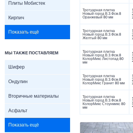
Плиты Мобистек
Тротуарная плитка
Новый город В.3.Фсм.8
Кирпич
Оранжевый 80 мм
Тротуарная плитка
Показать ещё
Новый город В.3.Фсм.8
Желтый 80 мм
Тротуарная плитка
МЫ ТАКЖЕ ПОСТАВЛЯЕМ
Новый город В.3.Фсм.8
КолорМикс Листопад 80
мм
Шифер
Тротуарная плитка
Новый город В.3.Фсм.8
Ондулин
КолорМикс Гранит 80 мм
Вторичные материалы
Тротуарная плитка
Новый город В.3.Фсм.8
КолорМикс Стоунмикс 80
мм
Асфальт
Показать ещё