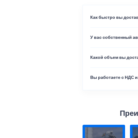
Как быстро вы достав
У вас собственный а
Какой объем вы доста
Вы работаете с НДС и
Преи