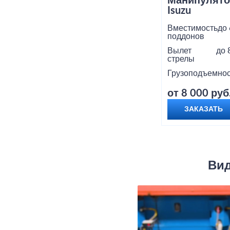
Манипулято
Isuzu
Вместимость
до 
поддонов
Вылет
до 
стрелы
Грузоподъемнос
от 8 000 руб
ЗАКАЗАТЬ
Вид