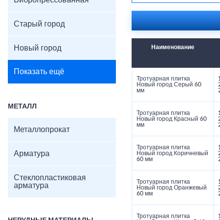
Вибропрессованная
Прочность: ≥30 МПа
Морозостойкость: F2
Цвета: серый, графит
Старый город
Поверхность: гладкая
Новый город
Наименование
Показать ещё
Тротуарная плитка
Новый город Серый 60
мм
МЕТАЛЛ
Тротуарная плитка
Новый город Красный 60
мм
Металлопрокат
Тротуарная плитка
Арматура
Новый город Коричневый
60 мм
Стеклопластиковая
Тротуарная плитка
арматура
Новый город Оранжевый
60 мм
Тротуарная плитка