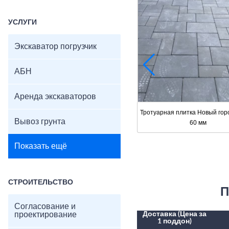
УСЛУГИ
Экскаватор погрузчик
АБН
Аренда экскаваторов
Тротуарная плитка Новый го
Вывоз грунта
60 мм
Показать ещё
СТРОИТЕЛЬСТВО
П
Согласование и
проектирование
Доставка (Цена за
1 поддон)