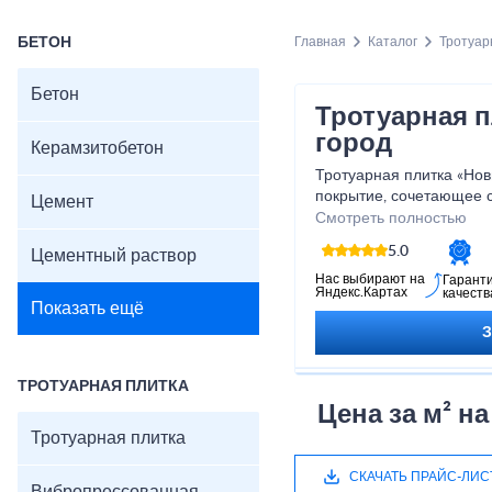
БЕТОН
Главная
Каталог
Тротуар
Бетон
Тротуарная 
город
Керамзитобетон
Тротуарная плитка «Нов
покрытие, сочетающее 
Цемент
прочность. Прямоуголь
Смотреть полностью
аккуратные и гармоничн
5.0
Цементный раствор
нагрузкам и перепадам 
устойчива к морозу, вла
Нас выбирают на
Гарант
Яндекс.Картах
качеств
идеально подходит для 
Показать ещё
зон и пешеходных доро
стильный и ухоженный в
Харак
ТРОТУАРНАЯ ПЛИТКА
Цена за м² н
Размер: 200×100×60
Тротуарная плитка
Толщина: 40–80 мм
Материал: вибропрес
СКАЧАТЬ ПРАЙС-ЛИС