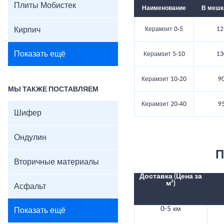
Плиты Мобистек
Наименование
В мешка
Кирпич
Керамзит 0-5
12
Показать ещё
Керамзит 5-10
13
Керамзит 10-20
90
МЫ ТАКЖЕ ПОСТАВЛЯЕМ
Керамзит 20-40
95
Шифер
Ондулин
П
Вторичные материалы
Доставка (Цена за
м³)
Асфальт
0-5 км
Показать ещё