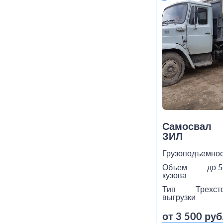
Самосвал
ЗИЛ
Грузоподъемнос
Объем
до 5
кузова
Тип
Трехст
выгрузки
от 3 500 руб