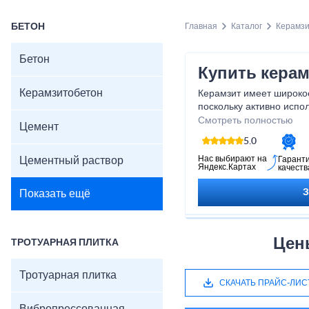
БЕТОН
Главная
Каталог
Керамз
Бетон
Купить керам
Керамзитобетон
Керамзит имеет широко
поскольку активно испол
ландшафтном дизайне, 
Смотреть полностью
Цемент
территорий, парков и са
5.0
Нас выбирают на
Цементный раствор
Гарант
Яндекс.Картах
качеств
Показать ещё
Цен
ТРОТУАРНАЯ ПЛИТКА
Тротуарная плитка
СКАЧАТЬ ПРАЙС-ЛИС