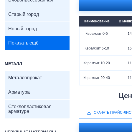
Вибропрессованная
Старый город
Наименование
В мешка
Новый город
Керамзит 0-5
14
Показать ещё
Керамзит 5-10
15
Керамзит 10-20
11
МЕТАЛЛ
Металлопрокат
Керамзит 20-40
11
Арматура
Цен
Стеклопластиковая
арматура
СКАЧАТЬ ПРАЙС-ЛИС