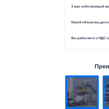
У вас собственный а
Какой объем вы доста
Вы работаете с НДС и
Преи