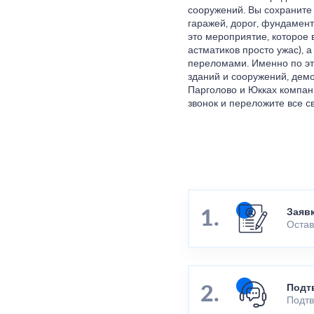
сооружений. Вы сохраните 
гаражей, дорог, фундамент
это мероприятие, которое 
астматиков просто ужас), 
переломами. Именно по эт
зданий и сооружений, демо
Парголово и Юкках компан
звонок и переложите все с
Заяв
Остав
Подт
Подтв