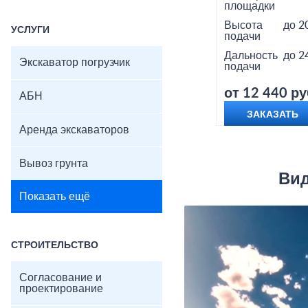
площадки
Высота
до 2
УСЛУГИ
подачи
Дальность
до 2
Экскаватор погрузчик
подачи
от 12 440 ру
АБН
ЗАКАЗАТЬ
Аренда экскаваторов
Вывоз грунта
Вид
Показать ещё
СТРОИТЕЛЬСТВО
Согласование и
проектирование