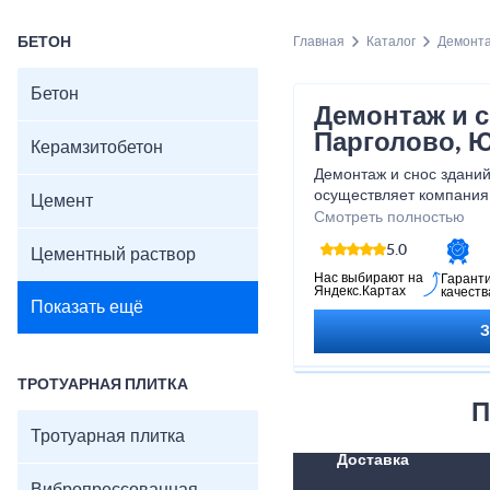
БЕТОН
Главная
Каталог
Демонта
Бетон
Демонтаж и с
Парголово, 
Керамзитобетон
Демонтаж и снос зданий
осуществляет компания
Цемент
работу любого масштаб
Смотреть полностью
домов, демонтаж гараже
5.0
Цементный раствор
демонтаж заводов и фаб
Нас выбирают на
Гарант
Яндекс.Картах
качеств
Показать ещё
ТРОТУАРНАЯ ПЛИТКА
П
Тротуарная плитка
Доставка