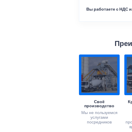
Вы работаете с НДС и
Преи
Своё
К
производство
Мы не пользуемся
услугами
посредников
пр
в