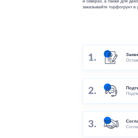
и скверах, а также для де
заказывайте торфогрунт в 
Заяв
Остав
Подт
Подтв
Согл
Согла