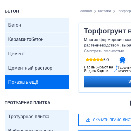
БЕТОН
Главная
Каталог
Торфогр
Бетон
Торфогрунт 
Керамзитобетон
Многие фермерские хоз
растениеводством, выр
нуждается в хорошем и 
Смотреть полностью
Цемент
5.0
Нас выбирают на
Цементный раствор
Гарант
Яндекс.Картах
качеств
Показать ещё
ТРОТУАРНАЯ ПЛИТКА
Тротуарная плитка
СКАЧАТЬ ПРАЙС-ЛИС