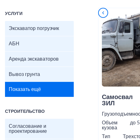
УСЛУГИ
Экскаватор погрузчик
АБН
Аренда экскаваторов
Вывоз грунта
Показать ещё
Самосвал
ЗИЛ
СТРОИТЕЛЬСТВО
Грузоподъемнос
Объем
до 5
Согласование и
кузова
проектирование
Тип
Трехст