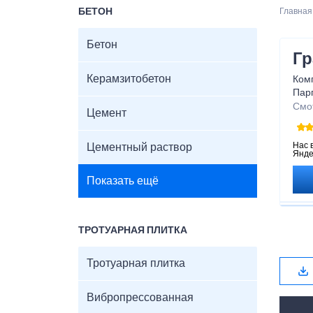
БЕТОН
Главная
Бетон
Гр
Керамзитобетон
Комп
Пар
дост
Смо
Цемент
стро
Мы 
под
Нас 
Цементный раствор
Янде
ста
Ком
Показать ещё
кро
клие
Зака
теле
ТРОТУАРНАЯ ПЛИТКА
прод
Тротуарная плитка
Вибропрессованная