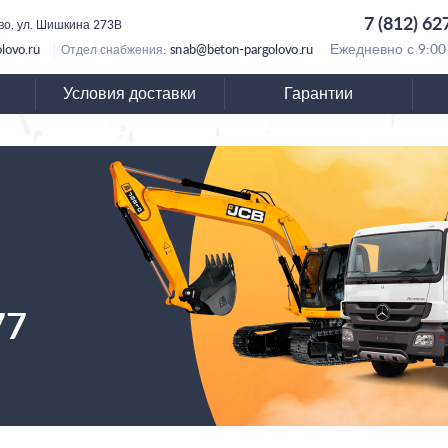
7 (812) 62
во, ул. Шишкина 273В
lovo.ru
snab@beton-pargolovo.ru
Ежедневно с 9:00
Отдел снабжения:
Условия доставки
Гарантии
77